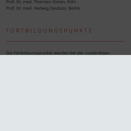
Prof. Dr. med. Thorsten Simon, Köln
Prof. Dr. med. Hedwig Deubzer, Berlin
FORTBILDUNGSPUNKTE
Die Fortbildungspunkte werden bei der zuständigen
Ärztekammer beantragt. Bitte geben Sie Ihre EFN bei der
Anmeldung mit an.
Ebenso wird die Fortbildung bei der Registrierung beruflich
Pflegender registriert.