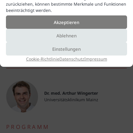
zurückziehen, können bestimmte Merkmale und Funktionen
beeinträchtigt werden.
Akzeptieren
Ablehnen
Einstellungen
WISSENSCHAFTLICHE LEITUNG
Cookie-Richtlinie
Datenschutz
Impressum
Dr. med. Arthur Wingerter
Universitätsklinikum Mainz
PROGRAMM