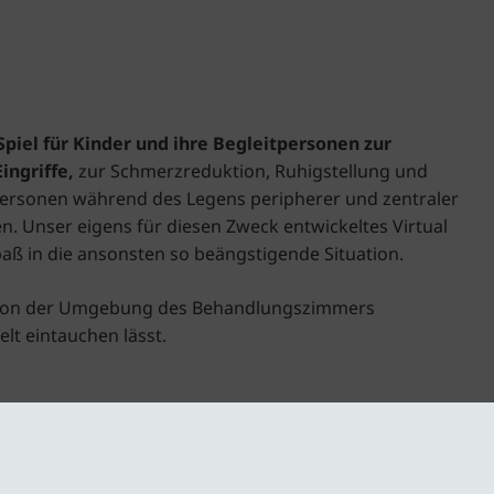
Spiel für Kinder und ihre Begleitpersonen zur
ngriffe,
zur Schmerzreduktion, Ruhigstellung und
personen während des Legens peripherer und zentraler
 Unser eigens für diesen Zweck entwickeltes Virtual
spaß in die ansonsten so beängstigende Situation.
sie von der Umgebung des Behandlungszimmers
lt eintauchen lässt.
 Universität Duisburg-Essen