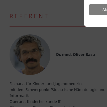
Ak
REFERENT
Dr. med. Oliver Basu
Facharzt für Kinder- und Jugendmedizin,
mit dem Schwerpunkt Pädiatrische Hämatologie und O
Informatik
Oberarzt Kinderheilkunde III