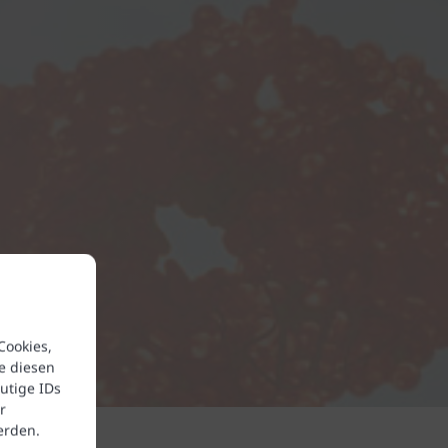
Cookies,
e diesen
utige IDs
r
erden.