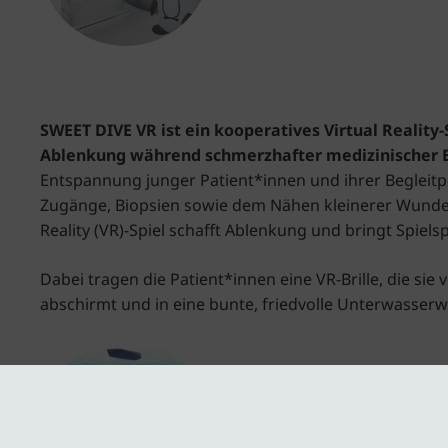
SWEET DIVE VR ist ein kooperatives Virtual Reality-
Ablenkung während schmerzhafter medizinischer Ei
Entspannung junger Patient*innen und ihrer Begleit
Zugänge, Biopsien sowie dem Nähen kleinerer Wunden.
Reality (VR)-Spiel schafft Ablenkung und bringt Spiel
Dabei tragen die Patient*innen eine VR-Brille, die 
abschirmt und in eine bunte, friedvolle Unterwasserwe
www.sweetdivevr.ume.de
Foto: Entertainment Computing Group,